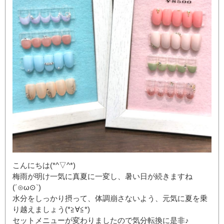
こんにちは(*^▽^*)
梅雨が明け一気に真夏に一変し、暑い日が続きますね
(´⊙ω⊙`)
水分をしっかり摂って、体調崩さないよう、元気に夏を乗
り越えましょう(*≧∀≦*)
セットメニューが変わりましたので気分転換に是非♪