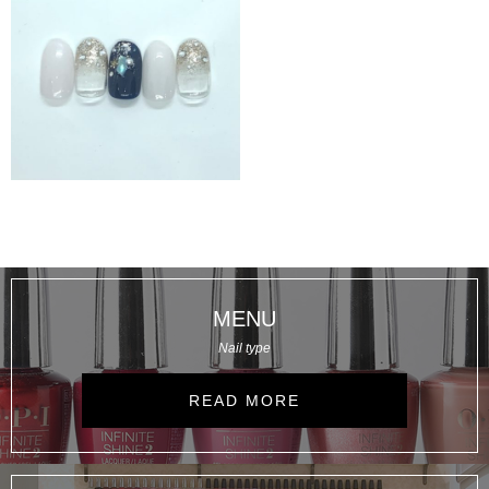
MORE
MENU
Nail type
READ MORE